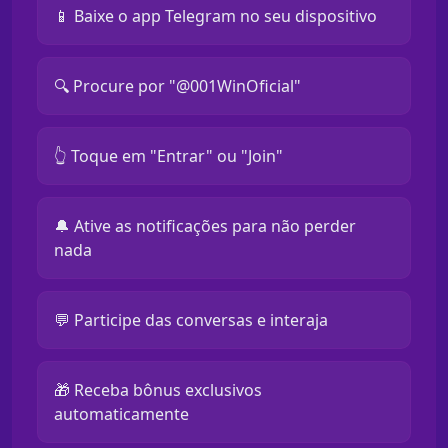
📱 Baixe o app Telegram no seu dispositivo
🔍 Procure por "@001WinOficial"
👆 Toque em "Entrar" ou "Join"
🔔 Ative as notificações para não perder
nada
💬 Participe das conversas e interaja
🎁 Receba bônus exclusivos
automaticamente