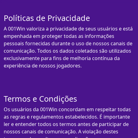
Políticas de Privacidade
A 001Win valoriza a privacidade de seus usuários e está
empenhada em proteger todas as informações
pessoais fornecidas durante o uso de nossos canais de
comunicação. Todos os dados coletados são utilizados
exclusivamente para fins de melhoria contínua da
experiência de nossos jogadores.
Termos e Condições
Os usuários da 001Win concordam em respeitar todas
as regras e regulamentos estabelecidos. É importante
ler e entender todos os termos antes de participar de
nossos canais de comunicação. A violação destes