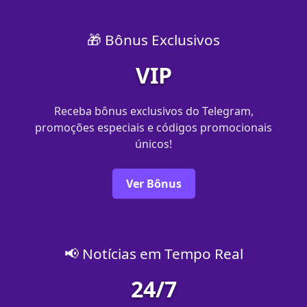
🎁 Bônus Exclusivos
VIP
Receba bônus exclusivos do Telegram,
promoções especiais e códigos promocionais
únicos!
Ver Bônus
📢 Notícias em Tempo Real
24/7