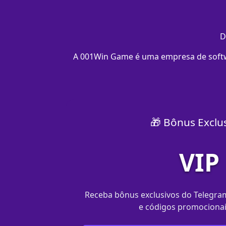
D
A 001Win Game é uma empresa de softwa
🎁 Bônus Exclu
VIP
Receba bônus exclusivos do Telegra
e códigos promocionai