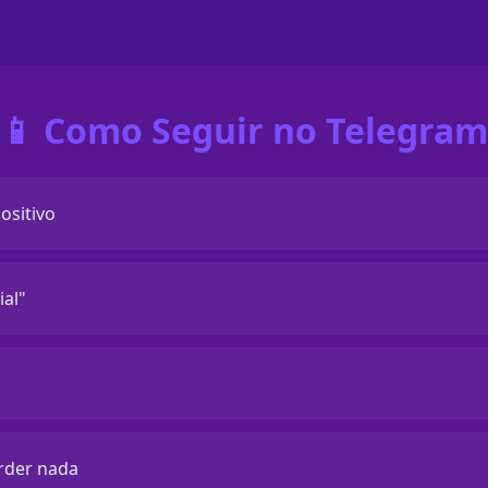
📱 Como Seguir no Telegram
ositivo
al"
erder nada