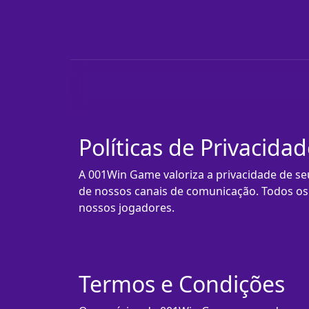
Políticas de Privacida
A 001Win Game valoriza a privacidade de s
de nossos canais de comunicação. Todos os 
nossos jogadores.
Termos e Condições