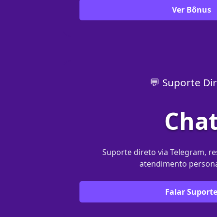
Ver Bônus
💬 Suporte Di
Cha
Suporte direto via Telegram, r
atendimento persona
Falar Suport