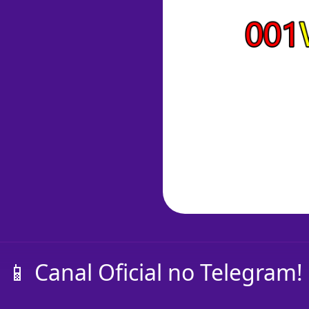
📱 Canal Oficial no Telegram!