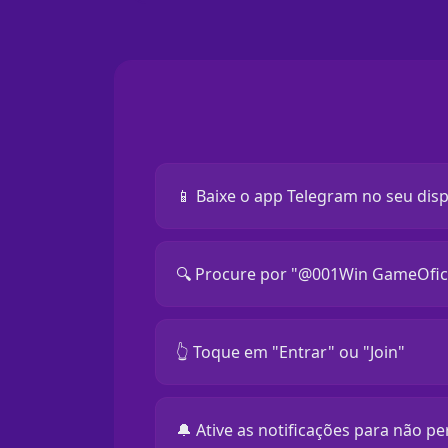
📱 Baixe o app Telegram no seu disp
🔍 Procure por "@001Win GameOfici
👆 Toque em "Entrar" ou "Join"
🔔 Ative as notificações para não p