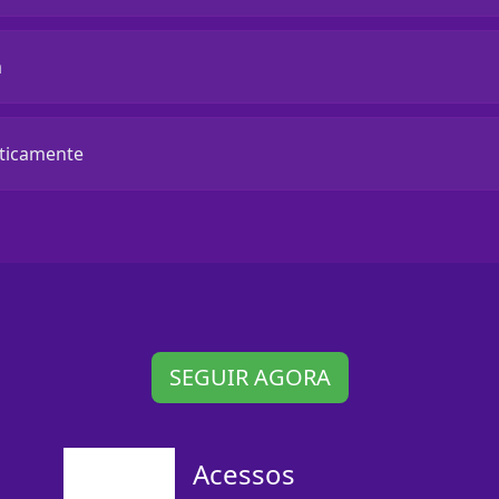
a
aticamente
SEGUIR AGORA
Acessos