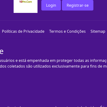
Login
Registrar-se
Políticas de Privacidade
Termos e Condições
Sitemap
de
 usuários e está empenhada em proteger todas as informaç
os coletados são utilizados exclusivamente para fins de m