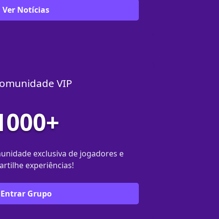
Ver Notícias
Comunidade VIP
1000+
unidade exclusiva de jogadores e
rtilhe experiências!
Entrar Grupo