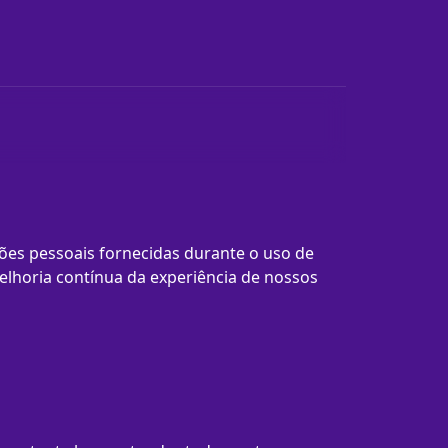
ões pessoais fornecidas durante o uso de
elhoria contínua da experiência de nossos