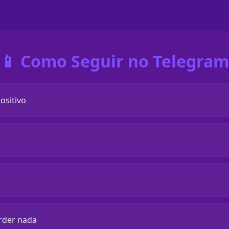
📱 Como Seguir no Telegram
ositivo
erder nada