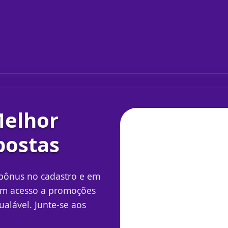
Melhor
postas
bônus no cadastro e em
em acesso a promoções
ualável. Junte-se aos