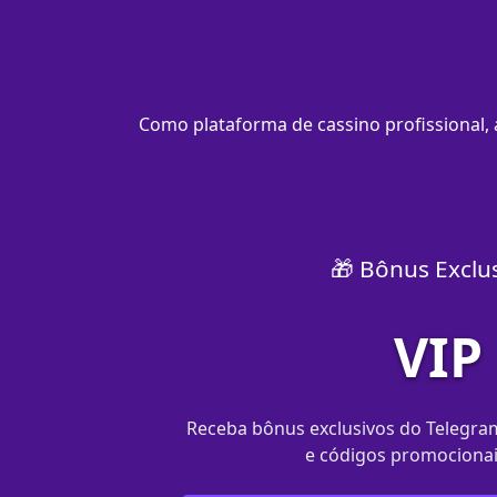
Como plataforma de cassino profissional, 
🎁 Bônus Exclu
VIP
Receba bônus exclusivos do Telegra
e códigos promocionai