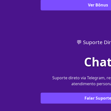
Ver Bônus
💬 Suporte Di
Cha
Suporte direto via Telegram, r
atendimento persona
Falar Suport