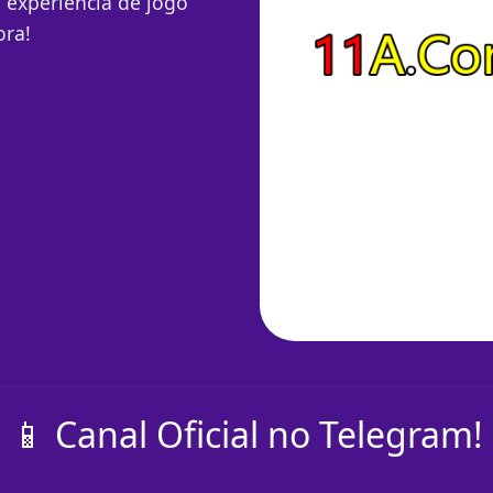
 experiência de jogo
ora!
📱 Canal Oficial no Telegram!