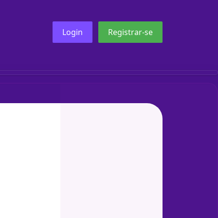
Login
Registrar-se