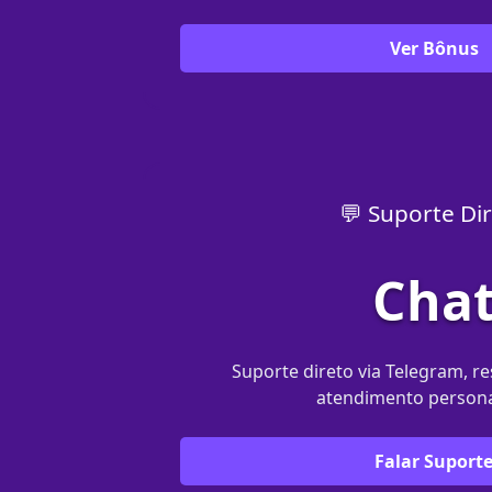
Ver Bônus
💬 Suporte Di
Cha
Suporte direto via Telegram, r
atendimento persona
Falar Suport