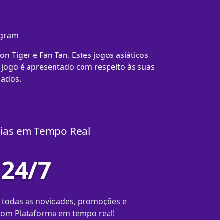
egram
 Tiger e Fan Tan. Estes jogos asiáticos
a jogo é apresentado com respeito às suas
iados.
cias em Tempo Real
24/7
e todas as novidades, promoções e
Com Plataforma em tempo real!