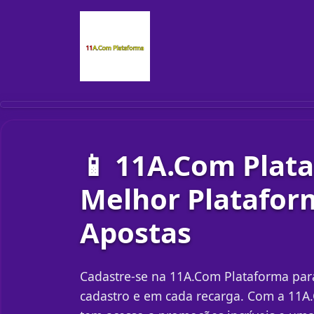
📱 11A.Com Plat
Melhor Platafor
Apostas
Cadastre-se na 11A.Com Plataforma pa
cadastro e em cada recarga. Com a 11A