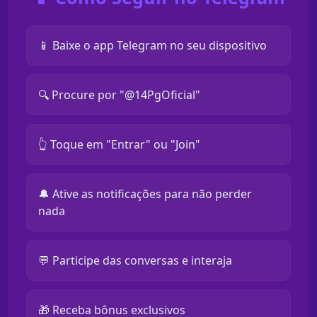
📱 Baixe o app Telegram no seu dispositivo
🔍 Procure por "@14PgOficial"
👆 Toque em "Entrar" ou "Join"
🔔 Ative as notificações para não perder
nada
💬 Participe das conversas e interaja
🎁 Receba bônus exclusivos