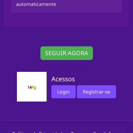
automaticamente
SEGUIR AGORA
Acessos
Login
Registrar-se