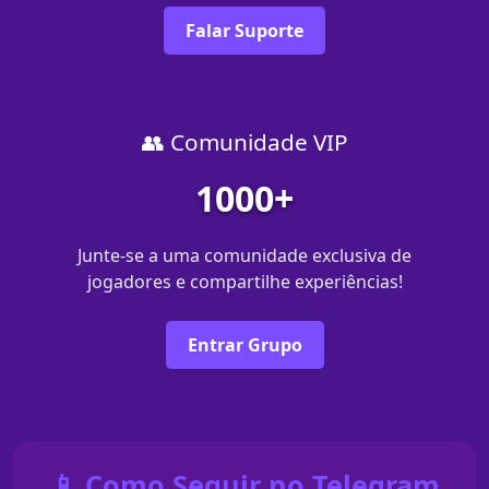
Falar Suporte
👥 Comunidade VIP
1000+
Junte-se a uma comunidade exclusiva de
jogadores e compartilhe experiências!
Entrar Grupo
📱 Como Seguir no Telegram