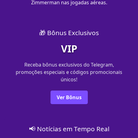
Zimmerman nas jogadas aéreas.
🎁 Bônus Exclusivos
VIP
Receba bônus exclusivos do Telegram,
promoções especiais e códigos promocionais
únicos!
Ver Bônus
📢 Notícias em Tempo Real