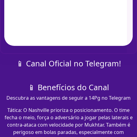
📱 Canal Oficial no Telegram!
📱 Benefícios do Canal
Descubra as vantagens de seguir a 14Pg no Telegram
Tática: O Nashville prioriza o posicionamento. O time
fecha o meio, força o adversário a jogar pelas laterais e
contra-ataca com velocidade por Mukhtar. Também é
perigoso em bolas paradas, especialmente com