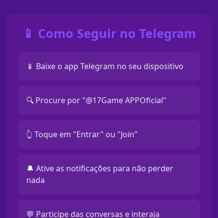
📱 Como Seguir no Telegram
📱 Baixe o app Telegram no seu dispositivo
🔍 Procure por "@17Game APPOficial"
👆 Toque em "Entrar" ou "Join"
🔔 Ative as notificações para não perder
nada
💬 Participe das conversas e interaja