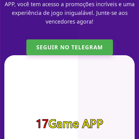
APP, você tem acesso a promoções incríveis e uma
experiência de jogo inigualável. Junte-se aos
vencedores agora!
SEGUIR NO TELEGRAM