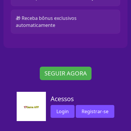
🎁 Receba bônus exclusivos
automaticamente
SEGUIR AGORA
Acessos
Login
Registrar-se