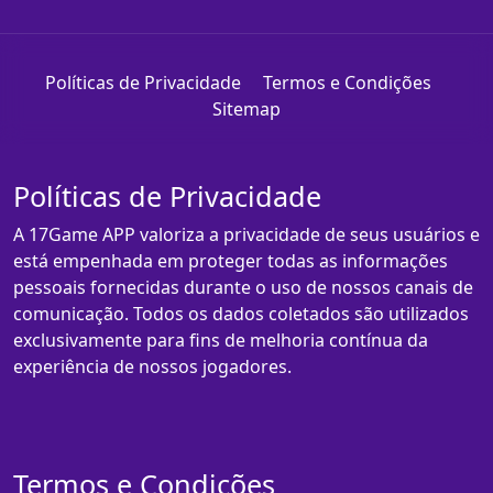
Políticas de Privacidade
Termos e Condições
Sitemap
Políticas de Privacidade
A 17Game APP valoriza a privacidade de seus usuários e
está empenhada em proteger todas as informações
pessoais fornecidas durante o uso de nossos canais de
comunicação. Todos os dados coletados são utilizados
exclusivamente para fins de melhoria contínua da
experiência de nossos jogadores.
Termos e Condições