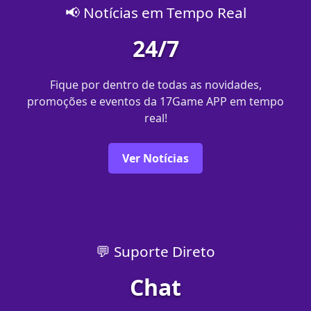
📢 Notícias em Tempo Real
24/7
Fique por dentro de todas as novidades,
promoções e eventos da 17Game APP em tempo
real!
Ver Notícias
💬 Suporte Direto
Chat