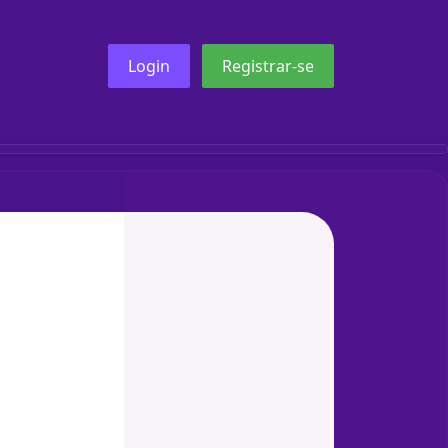
Login
Registrar-se