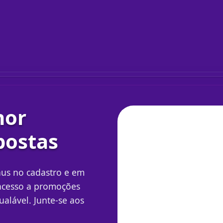
hor
postas
us no cadastro e em
acesso a promoções
ualável. Junte-se aos