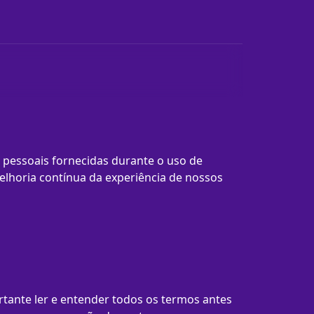
 pessoais fornecidas durante o uso de
elhoria contínua da experiência de nossos
tante ler e entender todos os termos antes