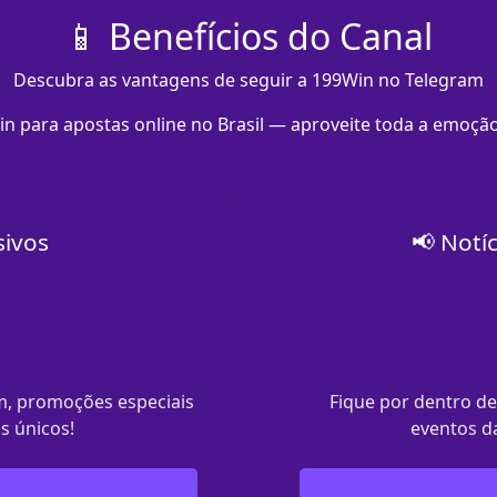
📱 Benefícios do Canal
Descubra as vantagens de seguir a 199Win no Telegram
n para apostas online no Brasil — aproveite toda a emoção 
sivos
📢 Notí
m, promoções especiais
Fique por dentro d
s únicos!
eventos d