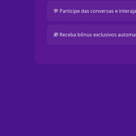
💬 Participe das conversas e interaj
🎁 Receba bônus exclusivos autom