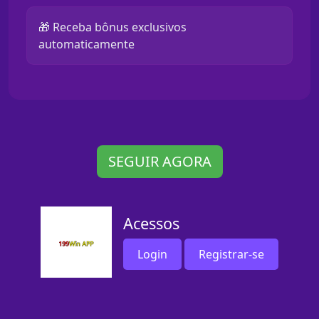
🎁 Receba bônus exclusivos
automaticamente
SEGUIR AGORA
Acessos
Login
Registrar-se