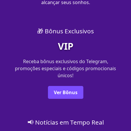
alcançar seus sonhos.
🎁 Bônus Exclusivos
VIP
Receba bônus exclusivos do Telegram,
promoções especiais e códigos promocionais
únicos!
Ver Bônus
📢 Notícias em Tempo Real