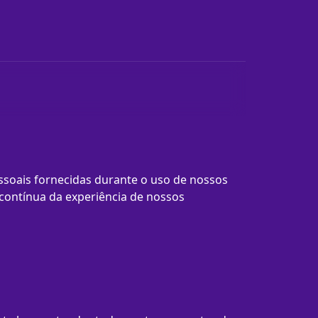
ssoais fornecidas durante o uso de nossos
 contínua da experiência de nossos