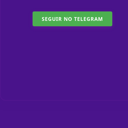
SEGUIR NO TELEGRAM