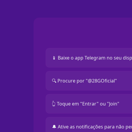
📱 Baixe o app Telegram no seu disp
🔍 Procure por "@28GOficial"
👆 Toque em "Entrar" ou "Join"
🔔 Ative as notificações para não p