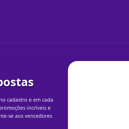
postas
no cadastro e em cada
promoções incríveis e
unte-se aos vencedores