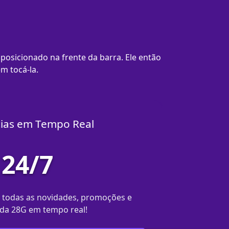
 posicionado na frente da barra. Ele então
m tocá-la.
cias em Tempo Real
24/7
e todas as novidades, promoções e
 da 28G em tempo real!