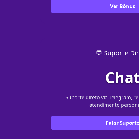
Ver Bônus
💬 Suporte Di
Cha
Suporte direto via Telegram, r
atendimento persona
Falar Suport