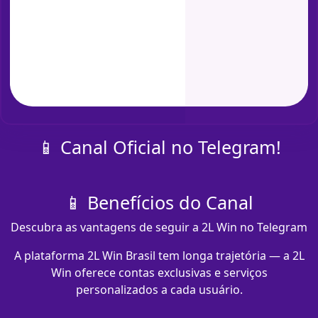
📱 Canal Oficial no Telegram!
📱 Benefícios do Canal
Descubra as vantagens de seguir a 2L Win no Telegram
A plataforma 2L Win Brasil tem longa trajetória — a 2L
Win oferece contas exclusivas e serviços
personalizados a cada usuário.