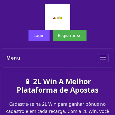
Login
Registrar-se
Menu
📱 2L Win A Melhor
Plataforma de Apostas
Cadastre-se na 2L Win para ganhar bônus no
cadastro e em cada recarga. Com a 2L Win, você