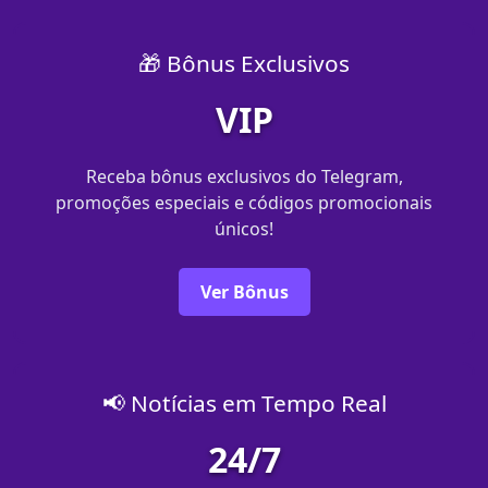
🎁 Bônus Exclusivos
VIP
Receba bônus exclusivos do Telegram,
promoções especiais e códigos promocionais
únicos!
Ver Bônus
📢 Notícias em Tempo Real
24/7