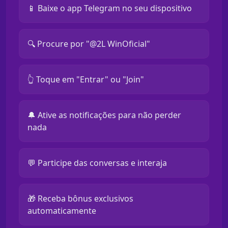
📱 Baixe o app Telegram no seu dispositivo
🔍 Procure por "@2L WinOficial"
👆 Toque em "Entrar" ou "Join"
🔔 Ative as notificações para não perder
nada
💬 Participe das conversas e interaja
🎁 Receba bônus exclusivos
automaticamente