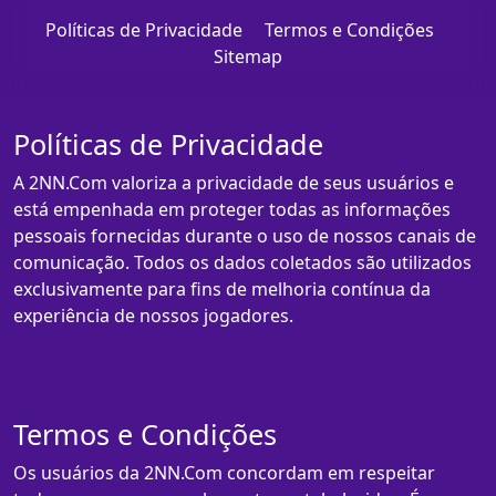
Políticas de Privacidade
Termos e Condições
Sitemap
Políticas de Privacidade
A 2NN.Com valoriza a privacidade de seus usuários e
está empenhada em proteger todas as informações
pessoais fornecidas durante o uso de nossos canais de
comunicação. Todos os dados coletados são utilizados
exclusivamente para fins de melhoria contínua da
experiência de nossos jogadores.
Termos e Condições
Os usuários da 2NN.Com concordam em respeitar