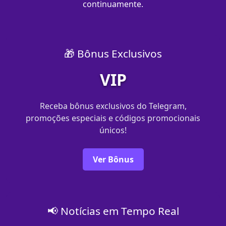
continuamente.
🎁 Bônus Exclusivos
VIP
Receba bônus exclusivos do Telegram,
promoções especiais e códigos promocionais
únicos!
Ver Bônus
📢 Notícias em Tempo Real