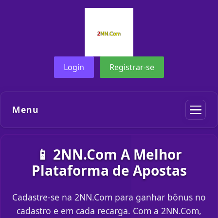
Login
Registrar-se
Menu
📱 2NN.Com A Melhor
Plataforma de Apostas
Cadastre-se na 2NN.Com para ganhar bônus no
cadastro e em cada recarga. Com a 2NN.Com,