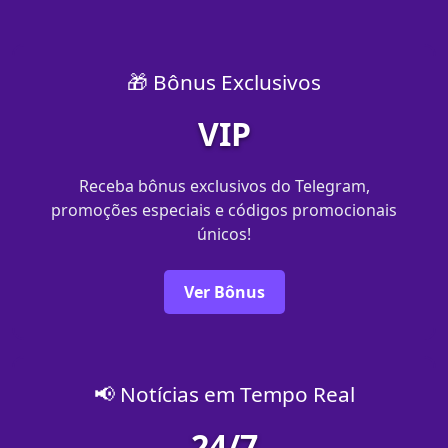
🎁 Bônus Exclusivos
VIP
Receba bônus exclusivos do Telegram,
promoções especiais e códigos promocionais
únicos!
Ver Bônus
📢 Notícias em Tempo Real
24/7