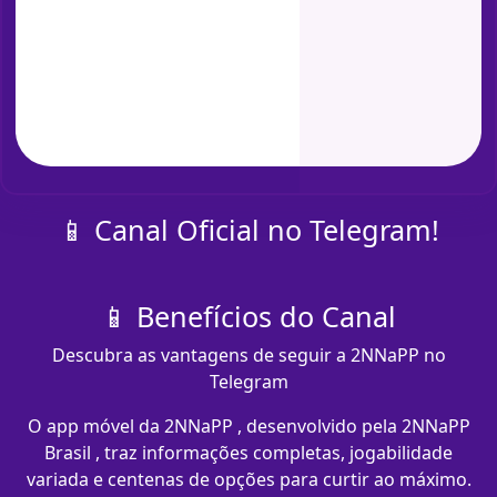
📱 Canal Oficial no Telegram!
📱 Benefícios do Canal
Descubra as vantagens de seguir a 2NNaPP no
Telegram
O app móvel da 2NNaPP , desenvolvido pela 2NNaPP
Brasil , traz informações completas, jogabilidade
variada e centenas de opções para curtir ao máximo.