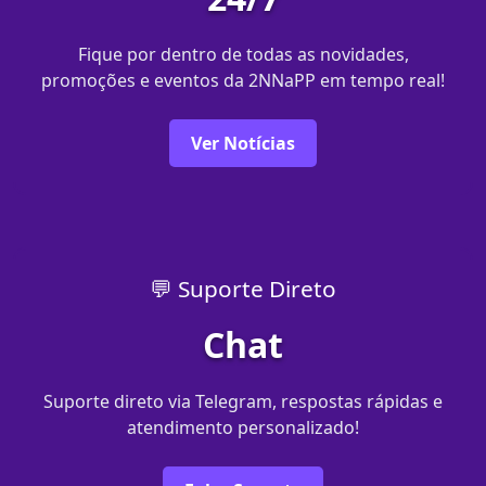
Fique por dentro de todas as novidades,
promoções e eventos da 2NNaPP em tempo real!
Ver Notícias
💬 Suporte Direto
Chat
Suporte direto via Telegram, respostas rápidas e
atendimento personalizado!