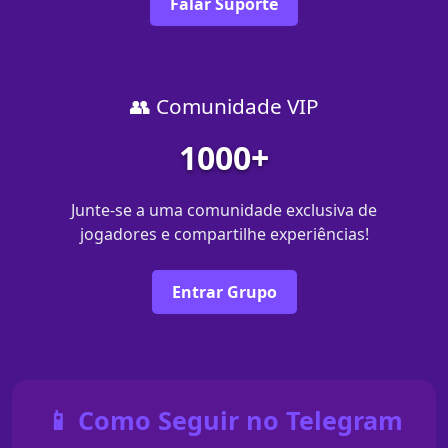
Falar Suporte
👥 Comunidade VIP
1000+
Junte-se a uma comunidade exclusiva de
jogadores e compartilhe experiências!
Entrar Grupo
📱 Como Seguir no Telegram