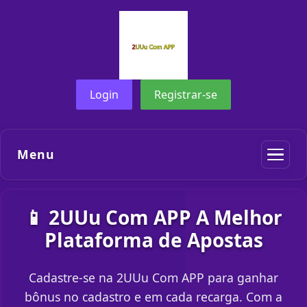
Login
Registrar-se
Menu
📱 2UUu Com APP A Melhor
Plataforma de Apostas
Cadastre-se na 2UUu Com APP para ganhar
bônus no cadastro e em cada recarga. Com a