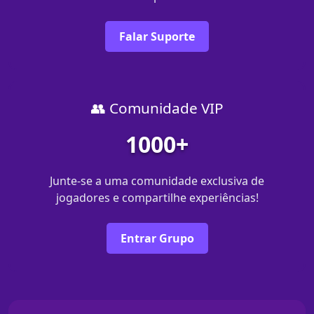
Falar Suporte
👥 Comunidade VIP
1000+
Junte-se a uma comunidade exclusiva de
jogadores e compartilhe experiências!
Entrar Grupo