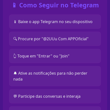
📱 Como Seguir no Telegram
📱 Baixe o app Telegram no seu dispositivo
🔍 Procure por "@2UUu Com APPOficial"
👆 Toque em "Entrar" ou "Join"
🔔 Ative as notificações para não perder
nada
💬 Participe das conversas e interaja