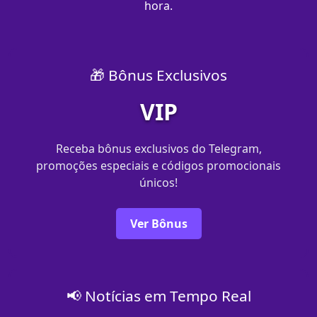
hora.
🎁 Bônus Exclusivos
VIP
Receba bônus exclusivos do Telegram,
promoções especiais e códigos promocionais
únicos!
Ver Bônus
📢 Notícias em Tempo Real