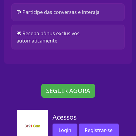
💬 Participe das conversas e interaja
🎁 Receba bônus exclusivos
automaticamente
SEGUIR AGORA
Acessos
Login
Registrar-se