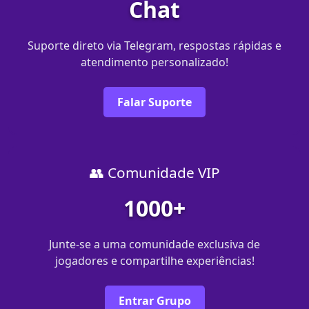
Chat
Suporte direto via Telegram, respostas rápidas e
atendimento personalizado!
Falar Suporte
👥 Comunidade VIP
1000+
Junte-se a uma comunidade exclusiva de
jogadores e compartilhe experiências!
Entrar Grupo