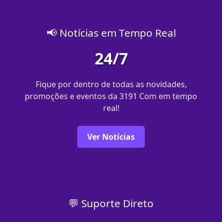
📢 Notícias em Tempo Real
24/7
Fique por dentro de todas as novidades,
promoções e eventos da 3191 Com em tempo
real!
Ver Notícias
💬 Suporte Direto