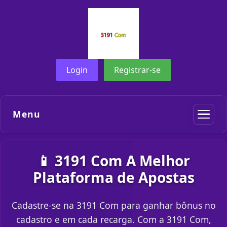
Login
Registrar-se
Menu
📱 3191 Com A Melhor
Plataforma de Apostas
Cadastre-se na 3191 Com para ganhar bônus no
cadastro e em cada recarga. Com a 3191 Com,