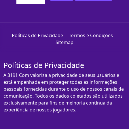
Políticas de Privacidade
Termos e Condições
Sitemap
Políticas de Privacidade
A 3191 Com valoriza a privacidade de seus usuários e
está empenhada em proteger todas as informações
pessoais fornecidas durante o uso de nossos canais de
comunicação. Todos os dados coletados são utilizados
exclusivamente para fins de melhoria contínua da
experiência de nossos jogadores.