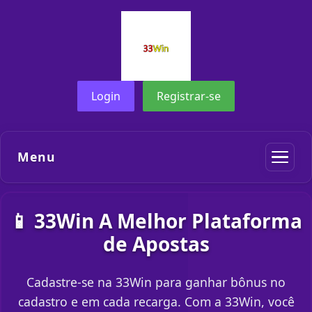
Login
Registrar-se
Menu
📱 33Win A Melhor Plataforma
de Apostas
Cadastre-se na 33Win para ganhar bônus no
cadastro e em cada recarga. Com a 33Win, você