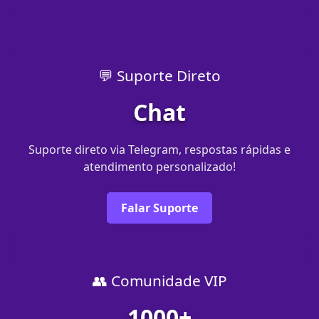
💬 Suporte Direto
Chat
Suporte direto via Telegram, respostas rápidas e
atendimento personalizado!
Falar Suporte
👥 Comunidade VIP
1000+