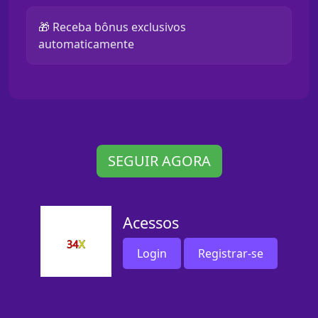
🎁 Receba bônus exclusivos
automaticamente
SEGUIR AGORA
Acessos
Login
Registrar-se