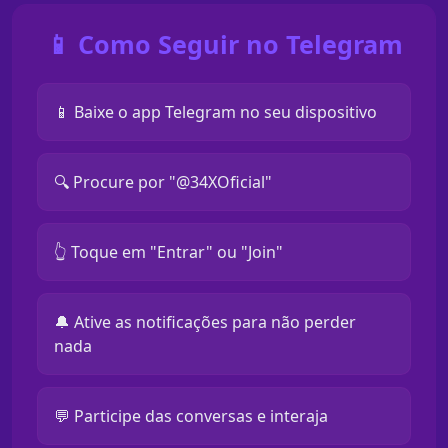
📱 Como Seguir no Telegram
📱 Baixe o app Telegram no seu dispositivo
🔍 Procure por "@34XOficial"
👆 Toque em "Entrar" ou "Join"
🔔 Ative as notificações para não perder
nada
💬 Participe das conversas e interaja