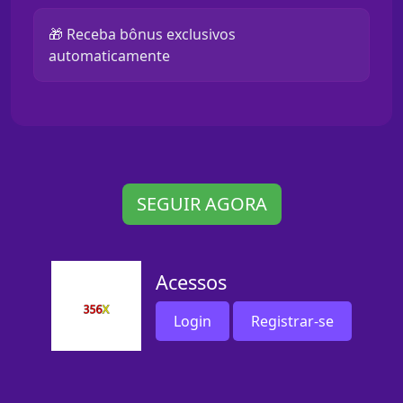
🎁 Receba bônus exclusivos
automaticamente
SEGUIR AGORA
Acessos
Login
Registrar-se