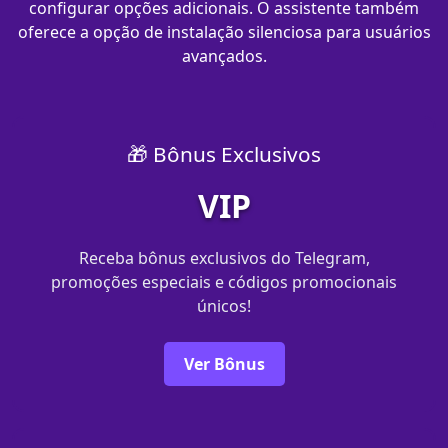
configurar opções adicionais. O assistente também
oferece a opção de instalação silenciosa para usuários
avançados.
🎁 Bônus Exclusivos
VIP
Receba bônus exclusivos do Telegram,
promoções especiais e códigos promocionais
únicos!
Ver Bônus