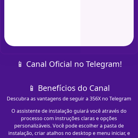
📱 Canal Oficial no Telegram!
📱 Benefícios do Canal
Descubra as vantagens de seguir a 356X no Telegram
O assistente de instalação guiará você através do
processo com instruções claras e opções
personalizáveis. Você pode escolher a pasta de
instalação, criar atalhos no desktop e menu iniciar, e