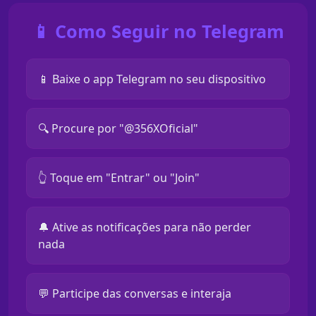
📱 Como Seguir no Telegram
📱 Baixe o app Telegram no seu dispositivo
🔍 Procure por "@356XOficial"
👆 Toque em "Entrar" ou "Join"
🔔 Ative as notificações para não perder
nada
💬 Participe das conversas e interaja