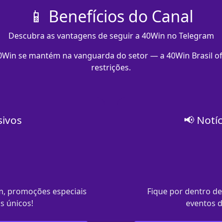
📱 Benefícios do Canal
Descubra as vantagens de seguir a 40Win no Telegram
40Win se mantém na vanguarda do setor — a 40Win Brasil o
restrições.
sivos
📢 Notí
m, promoções especiais
Fique por dentro d
s únicos!
eventos d