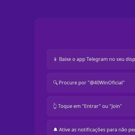
📱 Baixe o app Telegram no seu disp
🔍 Procure por "@40WinOficial"
👆 Toque em "Entrar" ou "Join"
🔔 Ative as notificações para não p