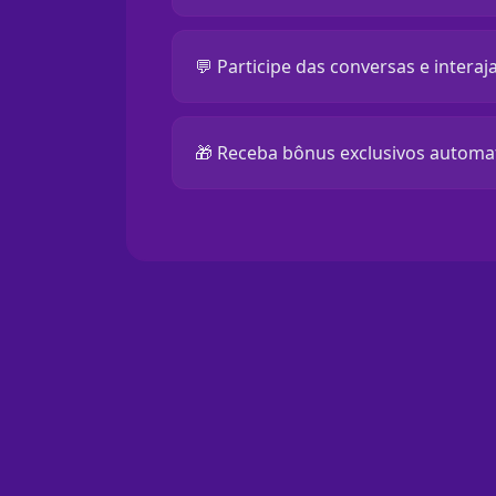
💬 Participe das conversas e interaj
🎁 Receba bônus exclusivos autom