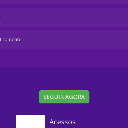
a
aticamente
SEGUIR AGORA
Acessos