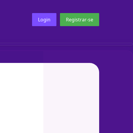
Login
Registrar-se