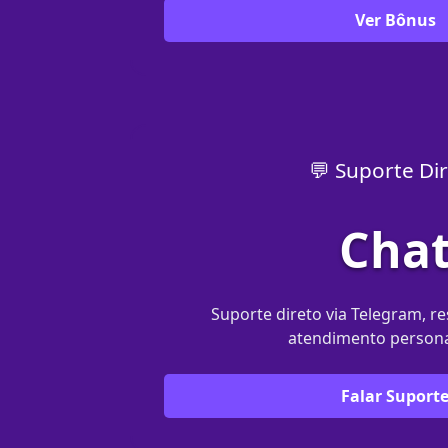
Ver Bônus
💬 Suporte Di
Cha
Suporte direto via Telegram, r
atendimento persona
Falar Suport