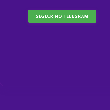
SEGUIR NO TELEGRAM