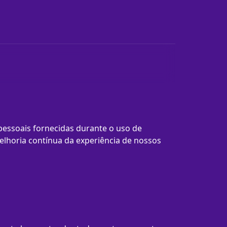
pessoais fornecidas durante o uso de
elhoria contínua da experiência de nossos