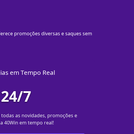
ferece promoções diversas e saques sem
cias em Tempo Real
24/7
e todas as novidades, promoções e
a 40Win em tempo real!