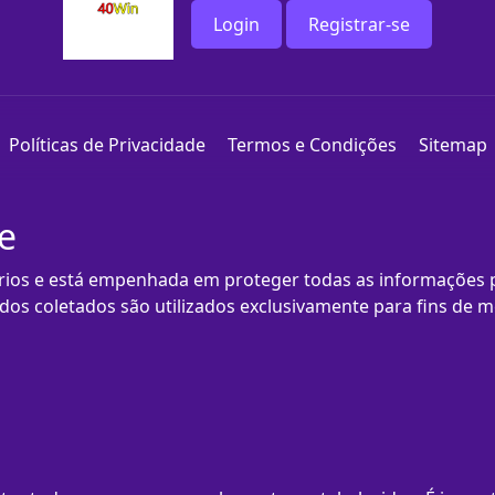
Login
Registrar-se
Políticas de Privacidade
Termos e Condições
Sitemap
de
ários e está empenhada em proteger todas as informações 
os coletados são utilizados exclusivamente para fins de m