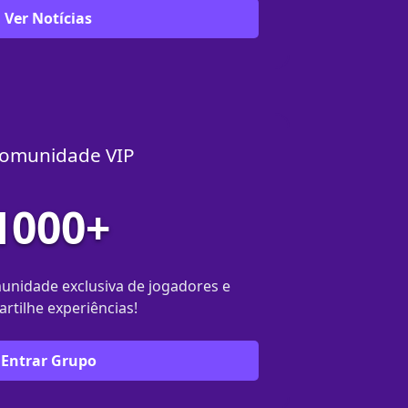
Ver Notícias
Comunidade VIP
1000+
unidade exclusiva de jogadores e
rtilhe experiências!
Entrar Grupo