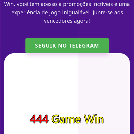
Win, você tem acesso a promoções incríveis e uma
experiência de jogo inigualável. Junte-se aos
vencedores agora!
SEGUIR NO TELEGRAM