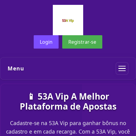
Login
Registrar-se
Menu
📱 53A Vip A Melhor
Plataforma de Apostas
Cadastre-se na 53A Vip para ganhar bônus no
cadastro e em cada recarga. Com a 53A Vip, você