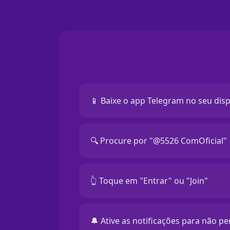
📱 Baixe o app Telegram no seu disp
🔍 Procure por "@5526 ComOficial"
👆 Toque em "Entrar" ou "Join"
🔔 Ative as notificações para não p