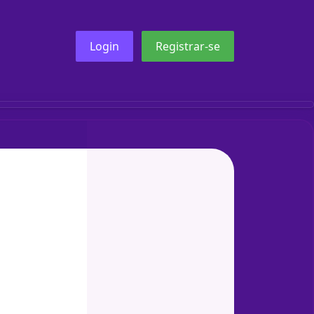
Login
Registrar-se