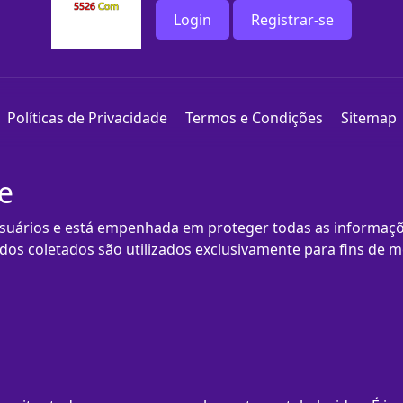
Login
Registrar-se
Políticas de Privacidade
Termos e Condições
Sitemap
de
 usuários e está empenhada em proteger todas as informaçõ
os coletados são utilizados exclusivamente para fins de m