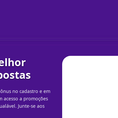
elhor
postas
bônus no cadastro e em
em acesso a promoções
ualável. Junte-se aos