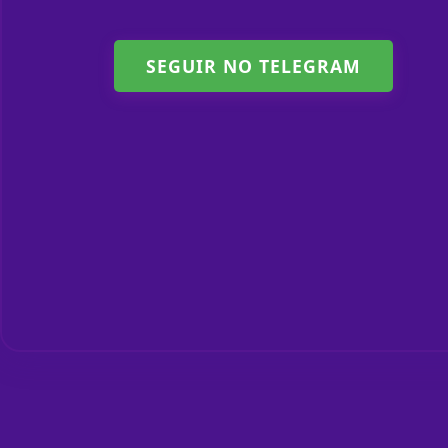
SEGUIR NO TELEGRAM