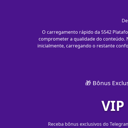
De
O carregamento rápido da 5542 Plataf
comprometer a qualidade do conteúdo. N
inicialmente, carregando o restante con
🎁 Bônus Exclu
VIP
Receba bônus exclusivos do Telegra