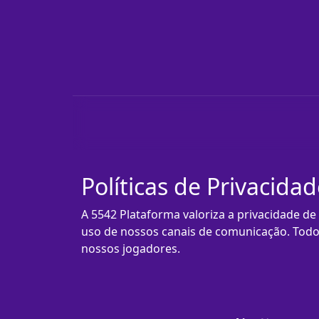
Políticas de Privacida
A 5542 Plataforma valoriza a privacidade d
uso de nossos canais de comunicação. Todos
nossos jogadores.