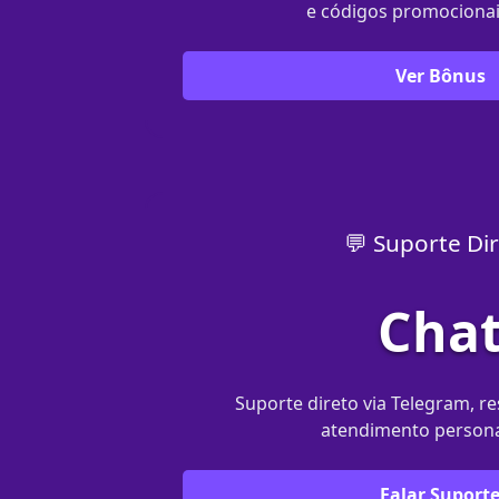
e códigos promocionai
Ver Bônus
💬 Suporte Di
Cha
Suporte direto via Telegram, r
atendimento persona
Falar Suport