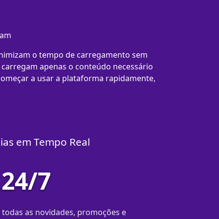
ram
minimizam o tempo de carregamento sem
e carregam apenas o conteúdo necessário
começar a usar a plataforma rapidamente,
cias em Tempo Real
24/7
e todas as novidades, promoções e