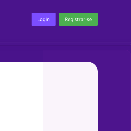
Login
Registrar-se