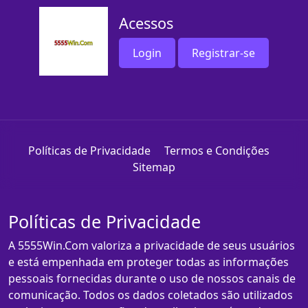
Acessos
Login
Registrar-se
Políticas de Privacidade
Termos e Condições
Sitemap
Políticas de Privacidade
A 5555Win.Com valoriza a privacidade de seus usuários
e está empenhada em proteger todas as informações
pessoais fornecidas durante o uso de nossos canais de
comunicação. Todos os dados coletados são utilizados