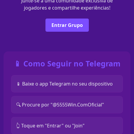
Junte-se a uma comunidade exclusiva de
jogadores e compartilhe experiências!
Entrar Grupo
📱 Como Seguir no Telegram
📱 Baixe o app Telegram no seu dispositivo
🔍 Procure por "@5555Win.ComOficial"
👆 Toque em "Entrar" ou "Join"