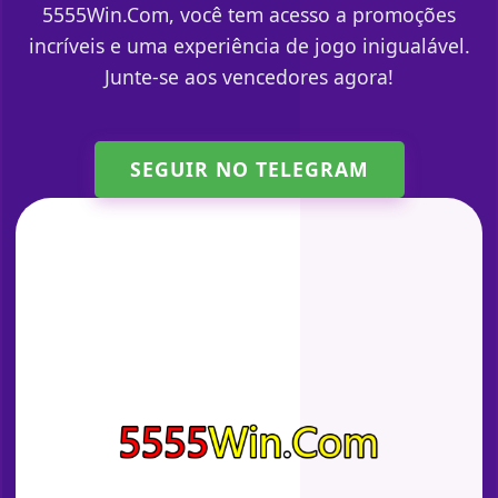
5555Win.Com, você tem acesso a promoções
incríveis e uma experiência de jogo inigualável.
Junte-se aos vencedores agora!
SEGUIR NO TELEGRAM