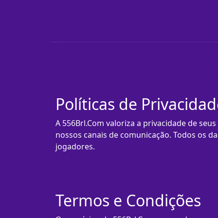
Políticas de Privacida
A 556Brl.Com valoriza a privacidade de seu
nossos canais de comunicação. Todos os dad
jogadores.
Termos e Condições