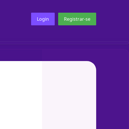
Login
Registrar-se