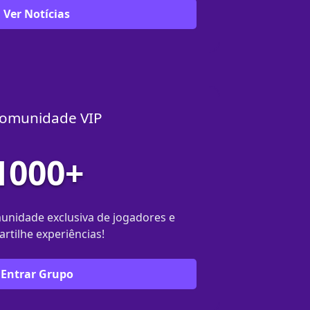
Ver Notícias
Comunidade VIP
1000+
unidade exclusiva de jogadores e
rtilhe experiências!
Entrar Grupo