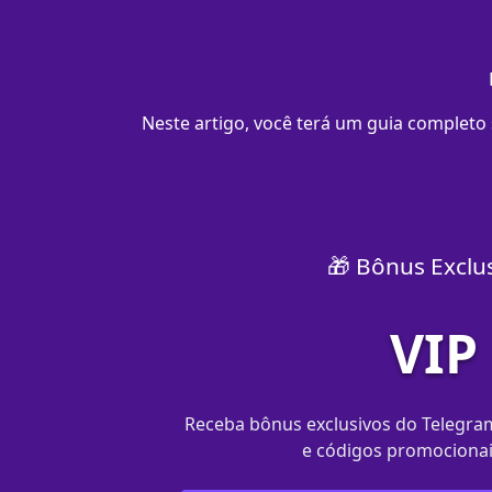
Neste artigo, você terá um guia completo s
🎁 Bônus Exclu
VIP
Receba bônus exclusivos do Telegra
e códigos promocionai