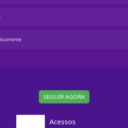
a
aticamente
SEGUIR AGORA
Acessos