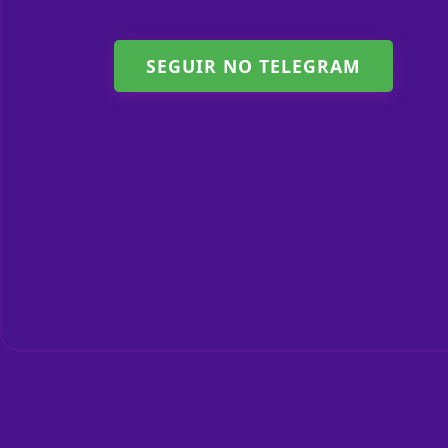
SEGUIR NO TELEGRAM