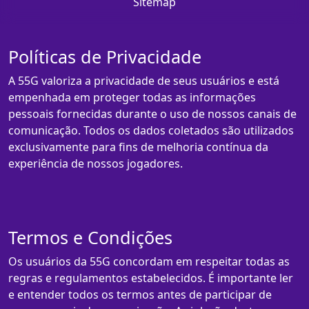
Sitemap
Políticas de Privacidade
A 55G valoriza a privacidade de seus usuários e está
empenhada em proteger todas as informações
pessoais fornecidas durante o uso de nossos canais de
comunicação. Todos os dados coletados são utilizados
exclusivamente para fins de melhoria contínua da
experiência de nossos jogadores.
Termos e Condições
Os usuários da 55G concordam em respeitar todas as
regras e regulamentos estabelecidos. É importante ler
e entender todos os termos antes de participar de