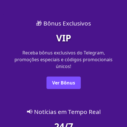
🎁 Bônus Exclusivos
VIP
Receba bônus exclusivos do Telegram,
promoções especiais e códigos promocionais
únicos!
Ver Bônus
📢 Notícias em Tempo Real
24/7