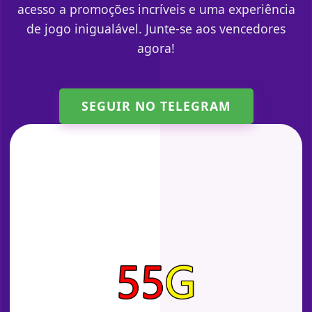
acesso a promoções incríveis e uma experiência
de jogo inigualável. Junte-se aos vencedores
agora!
SEGUIR NO TELEGRAM