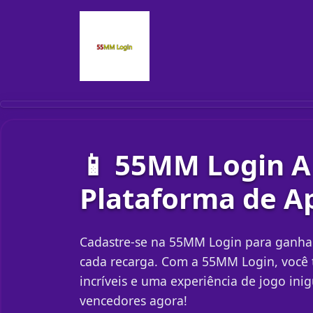
📱 55MM Login A
Plataforma de A
Cadastre-se na 55MM Login para ganha
cada recarga. Com a 55MM Login, você
incríveis e uma experiência de jogo inig
vencedores agora!