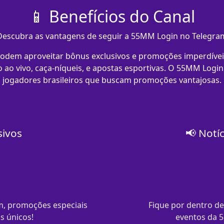
📱 Benefícios do Canal
Descubra as vantagens de seguir a 55MM Login no Telegra
odem aproveitar bônus exclusivos e promoções imperdívei
 ao vivo, caça-níqueis, e apostas esportivas. O 55MM Logi
jogadores brasileiros que buscam promoções vantajosas.
sivos
📢 Notí
m, promoções especiais
Fique por dentro d
s únicos!
eventos da 