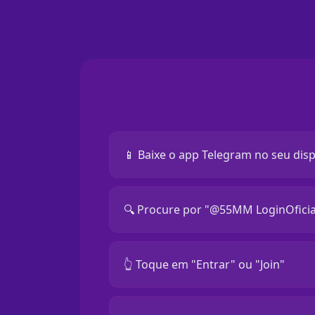
📱 Baixe o app Telegram no seu disp
🔍 Procure por "@55MM LoginOficia
👆 Toque em "Entrar" ou "Join"