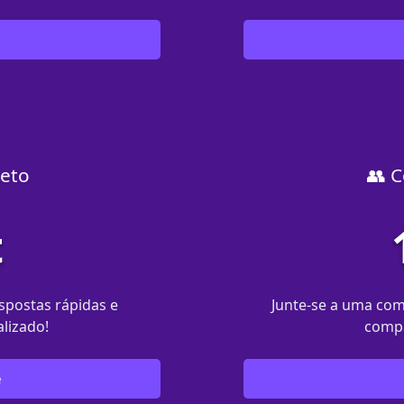
reto
👥 
t
espostas rápidas e
Junte-se a uma com
lizado!
compa
e