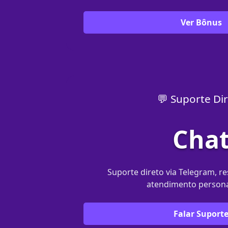
Ver Bônus
💬 Suporte Di
Cha
Suporte direto via Telegram, r
atendimento persona
Falar Suport