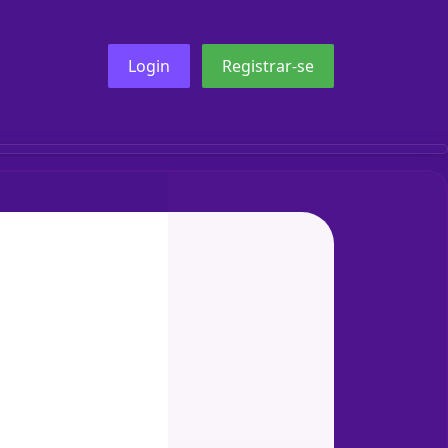
Login
Registrar-se