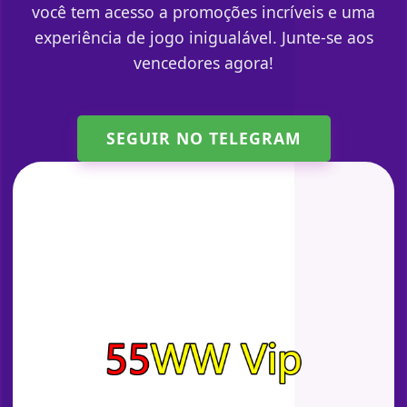
você tem acesso a promoções incríveis e uma
experiência de jogo inigualável. Junte-se aos
vencedores agora!
SEGUIR NO TELEGRAM