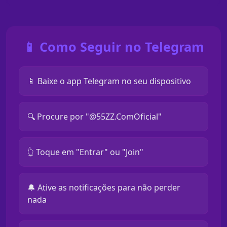
📱 Como Seguir no Telegram
📱 Baixe o app Telegram no seu dispositivo
🔍 Procure por "@55ZZ.ComOficial"
👆 Toque em "Entrar" ou "Join"
🔔 Ative as notificações para não perder
nada