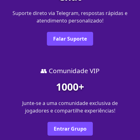
Suporte direto via Telegram, respostas rápidas e
atendimento personalizado!
Falar Suporte
👥 Comunidade VIP
1000+
Junte-se a uma comunidade exclusiva de
jogadores e compartilhe experiências!
Entrar Grupo