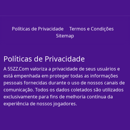
Políticas de Privacidade
Termos e Condições
Sitemap
Políticas de Privacidade
A 55ZZ.Com valoriza a privacidade de seus usuários e
está empenhada em proteger todas as informações
pessoais fornecidas durante o uso de nossos canais de
comunicação. Todos os dados coletados são utilizados
exclusivamente para fins de melhoria contínua da
experiência de nossos jogadores.