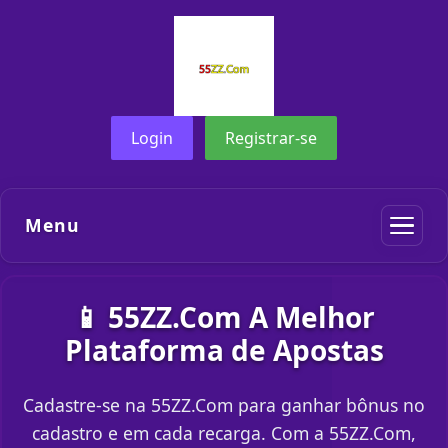
Login
Registrar-se
Menu
📱 55ZZ.Com A Melhor
Plataforma de Apostas
Cadastre-se na 55ZZ.Com para ganhar bônus no
cadastro e em cada recarga. Com a 55ZZ.Com,