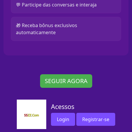
💬 Participe das conversas e interaja
🎁 Receba bônus exclusivos
automaticamente
SEGUIR AGORA
Acessos
Login
Registrar-se