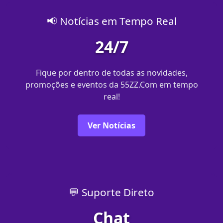
📢 Notícias em Tempo Real
24/7
Fique por dentro de todas as novidades,
promoções e eventos da 55ZZ.Com em tempo
real!
Ver Notícias
💬 Suporte Direto
Chat