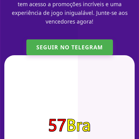
tem acesso a promoções incríveis e uma
experiência de jogo inigualável. Junte-se aos
vencedores agora!
SEGUIR NO TELEGRAM