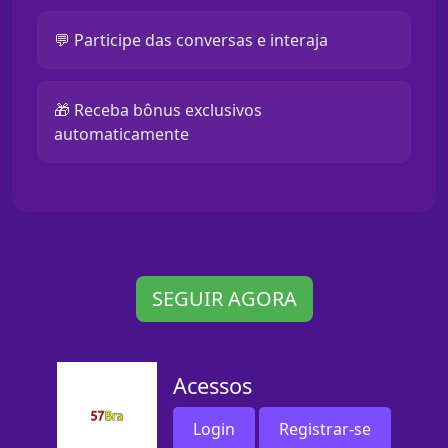
💬 Participe das conversas e interaja
🎁 Receba bônus exclusivos
automaticamente
SEGUIR AGORA
Acessos
Login
Registrar-se