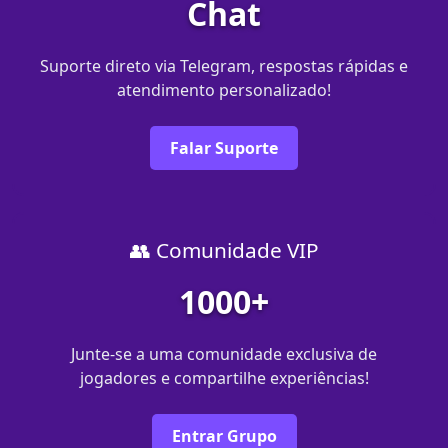
Chat
Suporte direto via Telegram, respostas rápidas e
atendimento personalizado!
Falar Suporte
👥 Comunidade VIP
1000+
Junte-se a uma comunidade exclusiva de
jogadores e compartilhe experiências!
Entrar Grupo