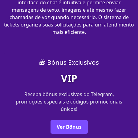
interface do chat é intuitiva e permite enviar
mensagens de texto, imagens e até mesmo fazer
chamadas de voz quando necessário. O sistema de
tickets organiza suas solicitações para um atendimento
mais eficiente.
🎁 Bônus Exclusivos
VIP
Receba bônus exclusivos do Telegram,
promoções especiais e códigos promocionais
únicos!
Ver Bônus