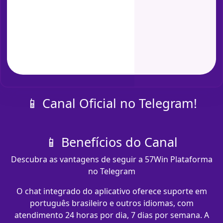
📱 Canal Oficial no Telegram!
📱 Benefícios do Canal
Descubra as vantagens de seguir a 57Win Plataforma
no Telegram
O chat integrado do aplicativo oferece suporte em
português brasileiro e outros idiomas, com
atendimento 24 horas por dia, 7 dias por semana. A