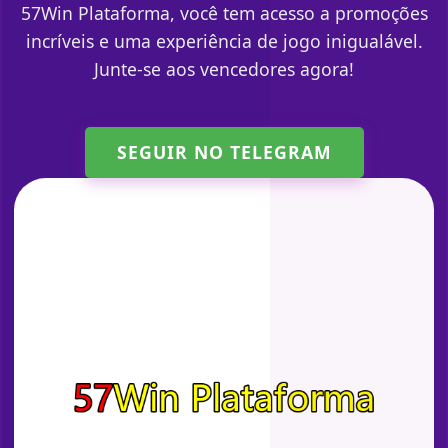
57Win Plataforma, você tem acesso a promoções
incríveis e uma experiência de jogo inigualável.
Junte-se aos vencedores agora!
SEGUIR NO TELEGRAM