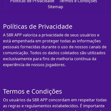
Políticas de Privacidade
Termos e Condições
Sitemap
Políticas de Privacidade
A 58R APP valoriza a privacidade de seus usuários e
está empenhada em proteger todas as informações
pessoais fornecidas durante o uso de nossos canais de
comunicação. Todos os dados coletados são utilizados
exclusivamente para fins de melhoria contínua da
experiência de nossos jogadores.
Termos e Condições
Os usuários da 58R APP concordam em respeitar todas
as regras e regulamentos estabelecidos. É importante