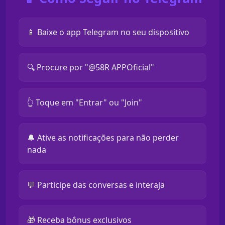
📱 Baixe o app Telegram no seu dispositivo
🔍 Procure por "@58R APPOficial"
👆 Toque em "Entrar" ou "Join"
🔔 Ative as notificações para não perder
nada
💬 Participe das conversas e interaja
🎁 Receba bônus exclusivos