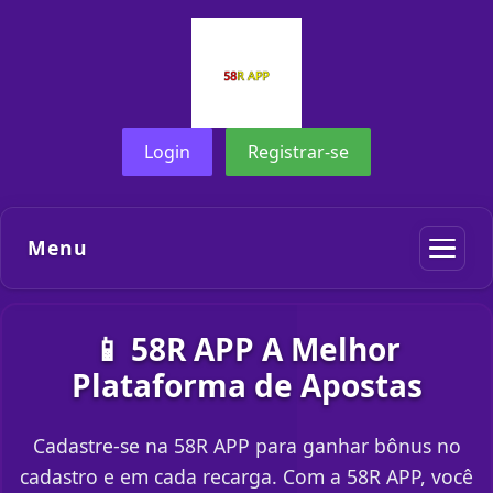
Login
Registrar-se
Menu
📱 58R APP A Melhor
Plataforma de Apostas
Cadastre-se na 58R APP para ganhar bônus no
cadastro e em cada recarga. Com a 58R APP, você