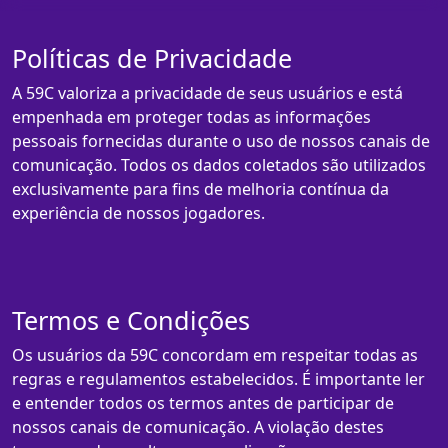
Políticas de Privacidade
A 59C valoriza a privacidade de seus usuários e está
empenhada em proteger todas as informações
pessoais fornecidas durante o uso de nossos canais de
comunicação. Todos os dados coletados são utilizados
exclusivamente para fins de melhoria contínua da
experiência de nossos jogadores.
Termos e Condições
Os usuários da 59C concordam em respeitar todas as
regras e regulamentos estabelecidos. É importante ler
e entender todos os termos antes de participar de
nossos canais de comunicação. A violação destes