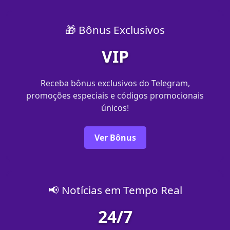
🎁 Bônus Exclusivos
VIP
Receba bônus exclusivos do Telegram,
promoções especiais e códigos promocionais
únicos!
Ver Bônus
📢 Notícias em Tempo Real
24/7