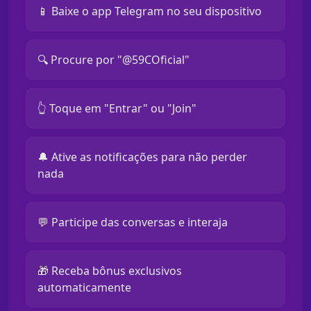
📱 Baixe o app Telegram no seu dispositivo
🔍 Procure por "@59COficial"
👆 Toque em "Entrar" ou "Join"
🔔 Ative as notificações para não perder
nada
💬 Participe das conversas e interaja
🎁 Receba bônus exclusivos
automaticamente