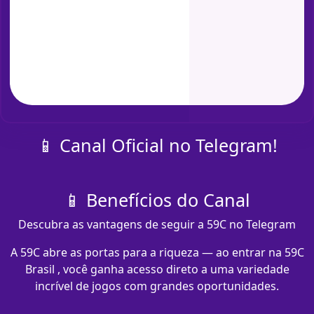
📱 Canal Oficial no Telegram!
📱 Benefícios do Canal
Descubra as vantagens de seguir a 59C no Telegram
A 59C abre as portas para a riqueza — ao entrar na 59C
Brasil , você ganha acesso direto a uma variedade
incrível de jogos com grandes oportunidades.