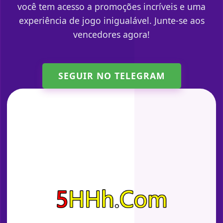
você tem acesso a promoções incríveis e uma
experiência de jogo inigualável. Junte-se aos
vencedores agora!
SEGUIR NO TELEGRAM