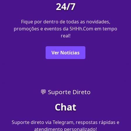
24/7
Fique por dentro de todas as novidades,
promoções e eventos da 5HHh.Com em tempo
real!
Ver Notícias
💬 Suporte Direto
Chat
Suporte direto via Telegram, respostas rápidas e
atendimento personalizado!