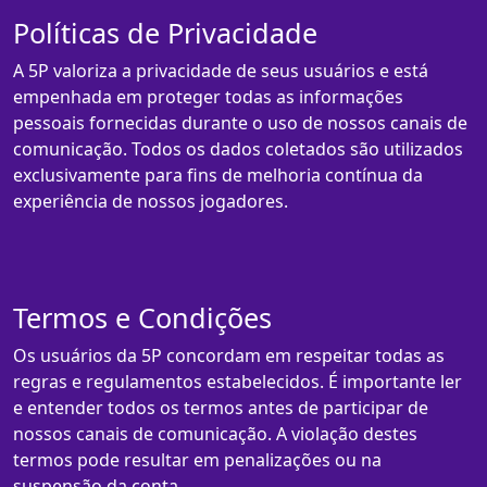
Políticas de Privacidade
A 5P valoriza a privacidade de seus usuários e está
empenhada em proteger todas as informações
pessoais fornecidas durante o uso de nossos canais de
comunicação. Todos os dados coletados são utilizados
exclusivamente para fins de melhoria contínua da
experiência de nossos jogadores.
Termos e Condições
Os usuários da 5P concordam em respeitar todas as
regras e regulamentos estabelecidos. É importante ler
e entender todos os termos antes de participar de
nossos canais de comunicação. A violação destes
termos pode resultar em penalizações ou na
suspensão da conta.