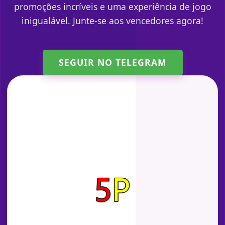
promoções incríveis e uma experiência de jogo
inigualável. Junte-se aos vencedores agora!
SEGUIR NO TELEGRAM