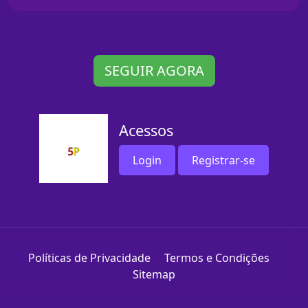
SEGUIR AGORA
Acessos
Login
Registrar-se
Políticas de Privacidade
Termos e Condições
Sitemap