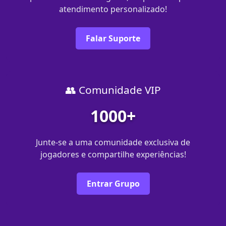
atendimento personalizado!
Falar Suporte
👥 Comunidade VIP
1000+
Junte-se a uma comunidade exclusiva de
jogadores e compartilhe experiências!
Entrar Grupo