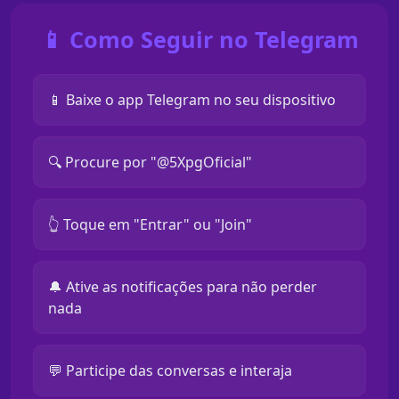
📱 Como Seguir no Telegram
📱 Baixe o app Telegram no seu dispositivo
🔍 Procure por "@5XpgOficial"
👆 Toque em "Entrar" ou "Join"
🔔 Ative as notificações para não perder
nada
💬 Participe das conversas e interaja