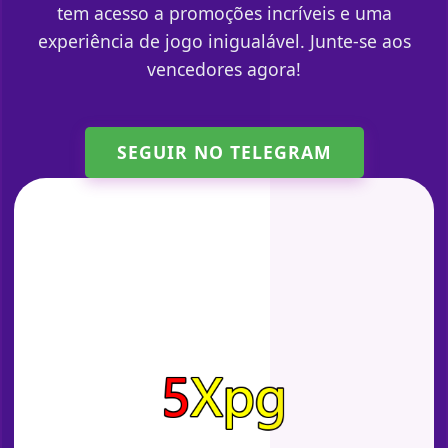
tem acesso a promoções incríveis e uma
experiência de jogo inigualável. Junte-se aos
vencedores agora!
SEGUIR NO TELEGRAM