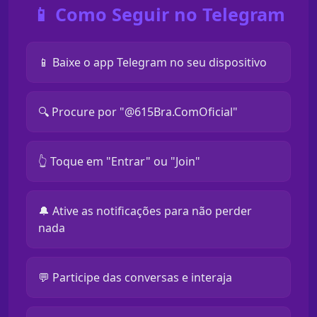
📱 Como Seguir no Telegram
📱 Baixe o app Telegram no seu dispositivo
🔍 Procure por "@615Bra.ComOficial"
👆 Toque em "Entrar" ou "Join"
🔔 Ative as notificações para não perder
nada
💬 Participe das conversas e interaja