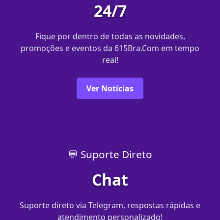
24/7
Fique por dentro de todas as novidades,
promoções e eventos da 615Bra.Com em tempo
real!
Ver Notícias
💬 Suporte Direto
Chat
Suporte direto via Telegram, respostas rápidas e
atendimento personalizado!