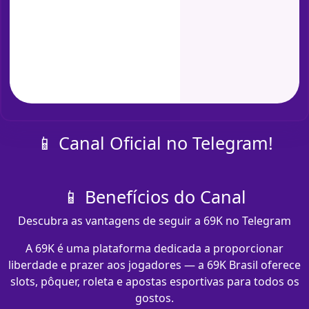
📱 Canal Oficial no Telegram!
📱 Benefícios do Canal
Descubra as vantagens de seguir a 69K no Telegram
A 69K é uma plataforma dedicada a proporcionar
liberdade e prazer aos jogadores — a 69K Brasil oferece
slots, pôquer, roleta e apostas esportivas para todos os
gostos.