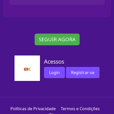
SEGUIR AGORA
Acessos
Login
Registrar-se
Políticas de Privacidade
Termos e Condições