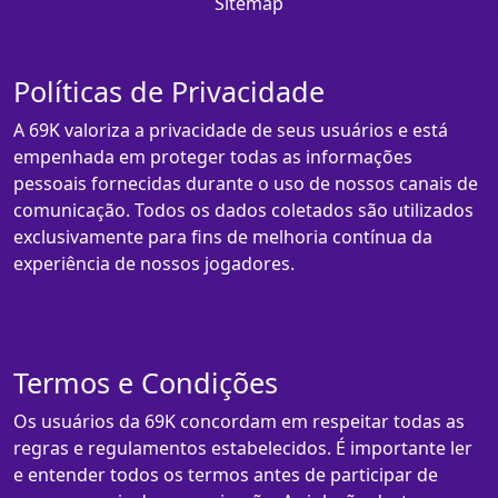
Sitemap
Políticas de Privacidade
A 69K valoriza a privacidade de seus usuários e está
empenhada em proteger todas as informações
pessoais fornecidas durante o uso de nossos canais de
comunicação. Todos os dados coletados são utilizados
exclusivamente para fins de melhoria contínua da
experiência de nossos jogadores.
Termos e Condições
Os usuários da 69K concordam em respeitar todas as
regras e regulamentos estabelecidos. É importante ler
e entender todos os termos antes de participar de