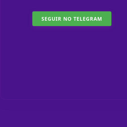
SEGUIR NO TELEGRAM