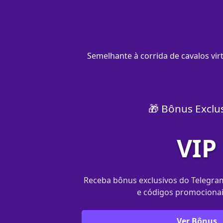
Semelhante à corrida de cavalos vir
🎁 Bônus Exclu
VIP
Receba bônus exclusivos do Telegra
e códigos promocionai
Ver Bônus