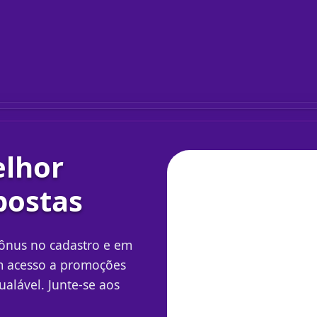
elhor
postas
ônus no cadastro e em
m acesso a promoções
ualável. Junte-se aos