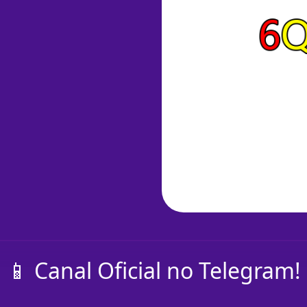
📱 Canal Oficial no Telegram!