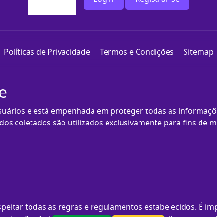
Políticas de Privacidade
Termos e Condições
Sitemap
de
usuários e está empenhada em proteger todas as informaçõ
os coletados são utilizados exclusivamente para fins de m
itar todas as regras e regulamentos estabelecidos. É imp