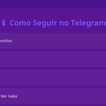
📱 Como Seguir no Telegram
ositivo
erder nada