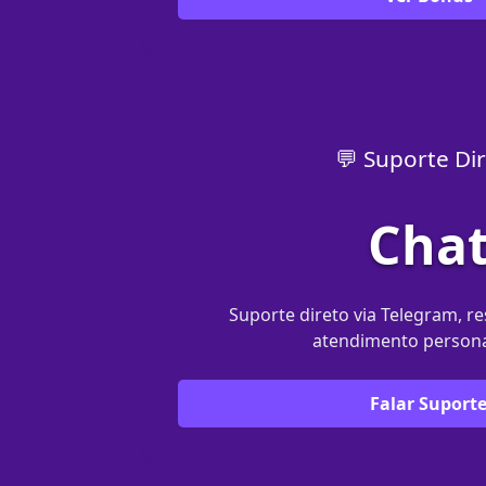
💬 Suporte Di
Cha
Suporte direto via Telegram, r
atendimento persona
Falar Suport