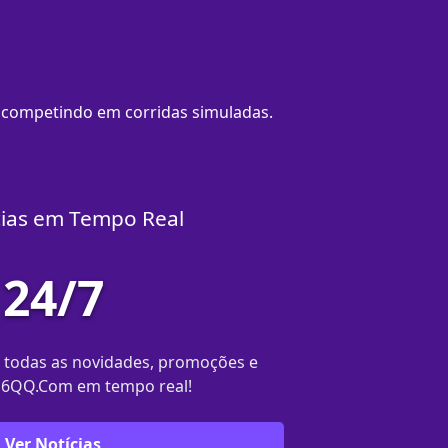
os competindo em corridas simuladas.
cias em Tempo Real
24/7
e todas as novidades, promoções e
 6QQ.Com em tempo real!
Ver Notícias