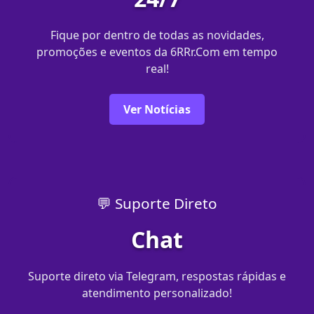
Fique por dentro de todas as novidades,
promoções e eventos da 6RRr.Com em tempo
real!
Ver Notícias
💬 Suporte Direto
Chat
Suporte direto via Telegram, respostas rápidas e
atendimento personalizado!