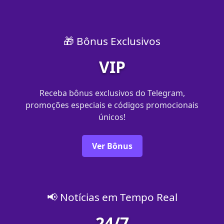
🎁 Bônus Exclusivos
VIP
Receba bônus exclusivos do Telegram,
promoções especiais e códigos promocionais
únicos!
Ver Bônus
📢 Notícias em Tempo Real
24/7