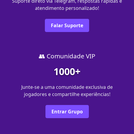
Suporte direto via Telegram, respostas rápidas e
atendimento personalizado!
Falar Suporte
👥 Comunidade VIP
1000+
Junte-se a uma comunidade exclusiva de
jogadores e compartilhe experiências!
Entrar Grupo