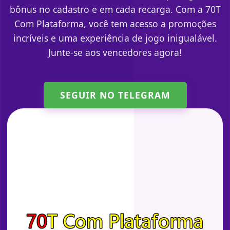
bônus no cadastro e em cada recarga. Com a 70T
Com Plataforma, você tem acesso a promoções
incríveis e uma experiência de jogo inigualável.
Junte-se aos vencedores agora!
SEGUIR NO TELEGRAM