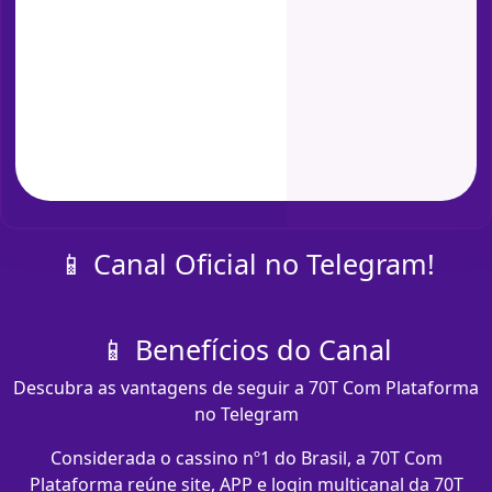
📱 Canal Oficial no Telegram!
📱 Benefícios do Canal
Descubra as vantagens de seguir a 70T Com Plataforma
no Telegram
Considerada o cassino nº1 do Brasil, a 70T Com
Plataforma reúne site, APP e login multicanal da 70T