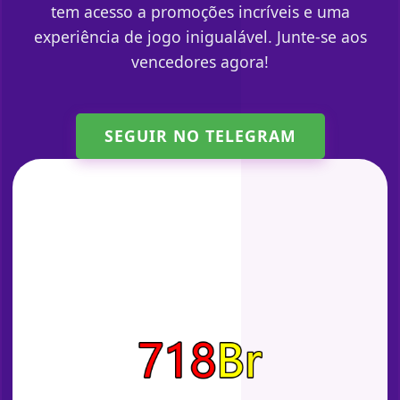
tem acesso a promoções incríveis e uma
experiência de jogo inigualável. Junte-se aos
vencedores agora!
SEGUIR NO TELEGRAM