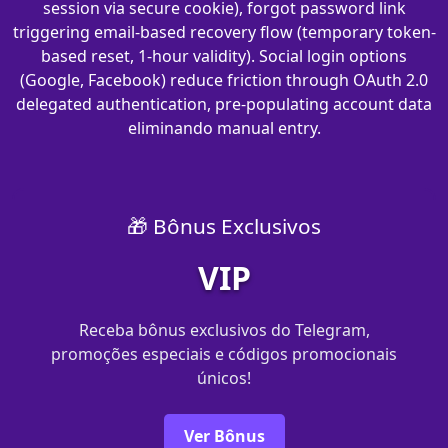
session via secure cookie), forgot password link
triggering email-based recovery flow (temporary token-
based reset, 1-hour validity). Social login options
(Google, Facebook) reduce friction through OAuth 2.0
delegated authentication, pre-populating account data
eliminando manual entry.
🎁 Bônus Exclusivos
VIP
Receba bônus exclusivos do Telegram,
promoções especiais e códigos promocionais
únicos!
Ver Bônus