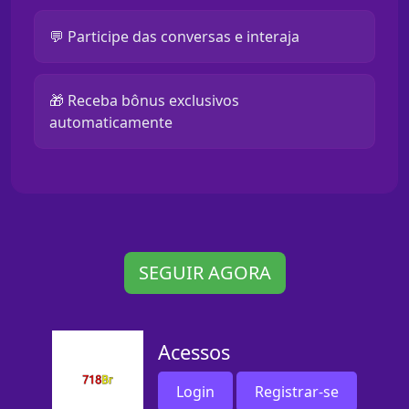
💬 Participe das conversas e interaja
🎁 Receba bônus exclusivos
automaticamente
SEGUIR AGORA
Acessos
Login
Registrar-se