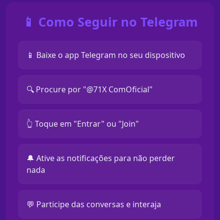
📱 Como Seguir no Telegram
📱 Baixe o app Telegram no seu dispositivo
🔍 Procure por "@71X ComOficial"
👆 Toque em "Entrar" ou "Join"
🔔 Ative as notificações para não perder
nada
💬 Participe das conversas e interaja