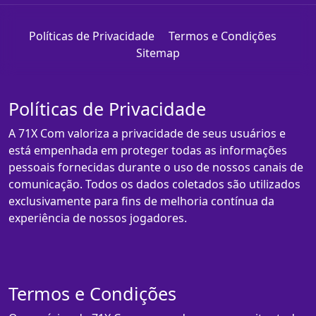
Políticas de Privacidade
Termos e Condições
Sitemap
Políticas de Privacidade
A 71X Com valoriza a privacidade de seus usuários e
está empenhada em proteger todas as informações
pessoais fornecidas durante o uso de nossos canais de
comunicação. Todos os dados coletados são utilizados
exclusivamente para fins de melhoria contínua da
experiência de nossos jogadores.
Termos e Condições