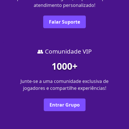
atendimento personalizado!
Falar Suporte
👥 Comunidade VIP
1000+
Junte-se a uma comunidade exclusiva de
jogadores e compartilhe experiências!
Entrar Grupo