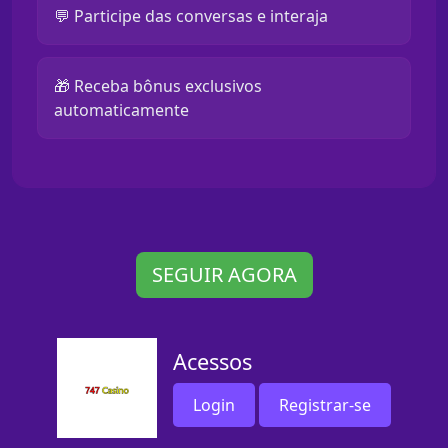
💬 Participe das conversas e interaja
🎁 Receba bônus exclusivos
automaticamente
SEGUIR AGORA
Acessos
Login
Registrar-se