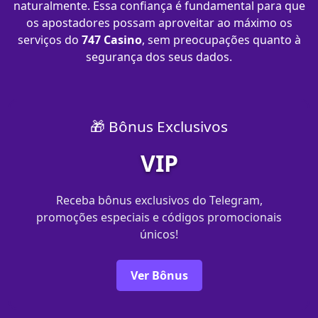
naturalmente. Essa confiança é fundamental para que
os apostadores possam aproveitar ao máximo os
serviços do
747 Casino
, sem preocupações quanto à
segurança dos seus dados.
🎁 Bônus Exclusivos
VIP
Receba bônus exclusivos do Telegram,
promoções especiais e códigos promocionais
únicos!
Ver Bônus