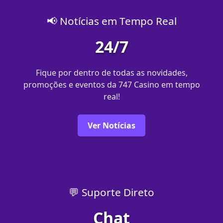
📢 Notícias em Tempo Real
24/7
Fique por dentro de todas as novidades,
promoções e eventos da 747 Casino em tempo
real!
Ver Notícias
💬 Suporte Direto
Chat