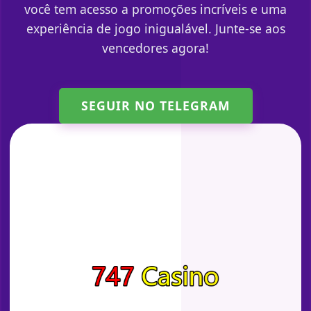
você tem acesso a promoções incríveis e uma
experiência de jogo inigualável. Junte-se aos
vencedores agora!
SEGUIR NO TELEGRAM