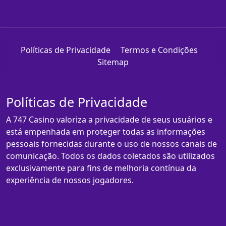
Políticas de Privacidade
Termos e Condições
Sitemap
Políticas de Privacidade
A 747 Casino valoriza a privacidade de seus usuários e
está empenhada em proteger todas as informações
pessoais fornecidas durante o uso de nossos canais de
comunicação. Todos os dados coletados são utilizados
exclusivamente para fins de melhoria contínua da
experiência de nossos jogadores.