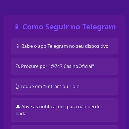
📱 Como Seguir no Telegram
📱 Baixe o app Telegram no seu dispositivo
🔍 Procure por "@747 CasinoOficial"
👆 Toque em "Entrar" ou "Join"
🔔 Ative as notificações para não perder
nada