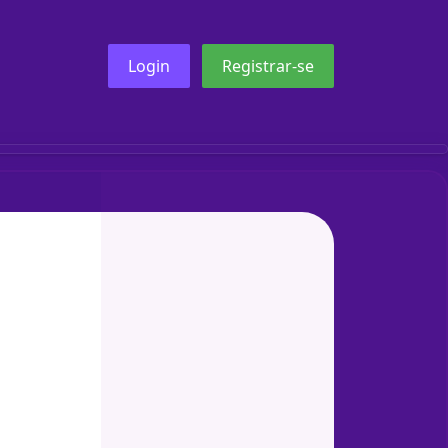
Login
Registrar-se