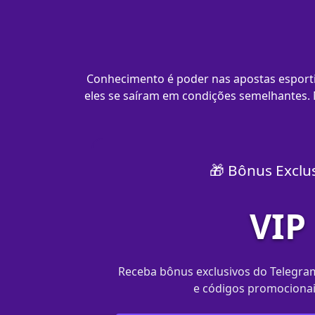
Conhecimento é poder nas apostas esportiva
eles se saíram em condições semelhantes.
🎁 Bônus Exclu
VIP
Receba bônus exclusivos do Telegra
e códigos promocionai