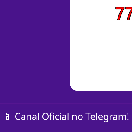
📱 Canal Oficial no Telegram!