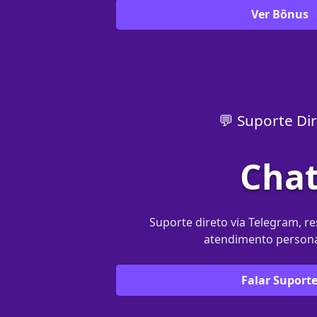
Ver Bônus
💬 Suporte Di
Cha
Suporte direto via Telegram, r
atendimento persona
Falar Suport