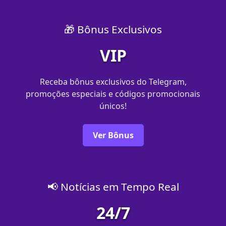
🎁 Bônus Exclusivos
VIP
Receba bônus exclusivos do Telegram,
promoções especiais e códigos promocionais
únicos!
Ver Bônus
📢 Notícias em Tempo Real
24/7