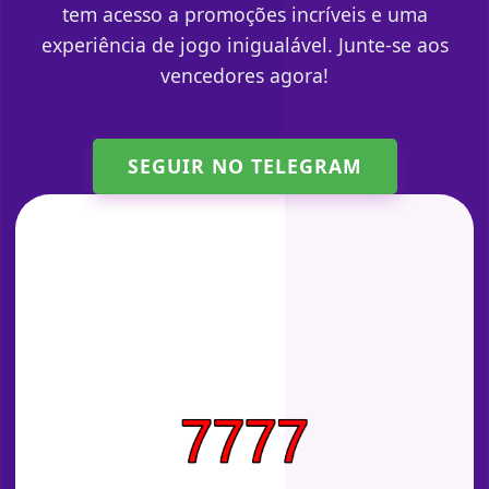
tem acesso a promoções incríveis e uma
experiência de jogo inigualável. Junte-se aos
vencedores agora!
SEGUIR NO TELEGRAM