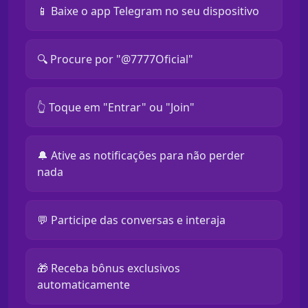
📱 Baixe o app Telegram no seu dispositivo
🔍 Procure por "@7777Oficial"
👆 Toque em "Entrar" ou "Join"
🔔 Ative as notificações para não perder
nada
💬 Participe das conversas e interaja
🎁 Receba bônus exclusivos
automaticamente