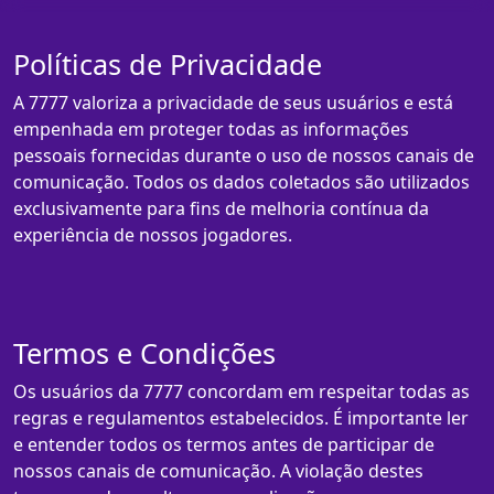
Políticas de Privacidade
A 7777 valoriza a privacidade de seus usuários e está
empenhada em proteger todas as informações
pessoais fornecidas durante o uso de nossos canais de
comunicação. Todos os dados coletados são utilizados
exclusivamente para fins de melhoria contínua da
experiência de nossos jogadores.
Termos e Condições
Os usuários da 7777 concordam em respeitar todas as
regras e regulamentos estabelecidos. É importante ler
e entender todos os termos antes de participar de
nossos canais de comunicação. A violação destes