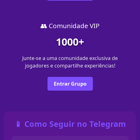
👥 Comunidade VIP
1000+
Junte-se a uma comunidade exclusiva de
jogadores e compartilhe experiências!
Entrar Grupo
📱 Como Seguir no Telegram