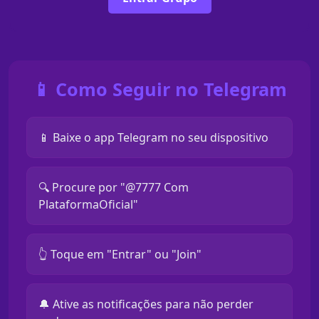
📱 Como Seguir no Telegram
📱 Baixe o app Telegram no seu dispositivo
🔍 Procure por "@7777 Com
PlataformaOficial"
👆 Toque em "Entrar" ou "Join"
🔔 Ative as notificações para não perder