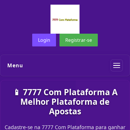
Login
Registrar-se
Menu
📱 7777 Com Plataforma A
Melhor Plataforma de
Apostas
Cadastre-se na 7777 Com Plataforma para ganhar