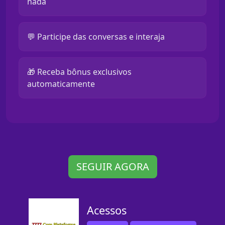
nada
💬 Participe das conversas e interaja
🎁 Receba bônus exclusivos
automaticamente
SEGUIR AGORA
Acessos