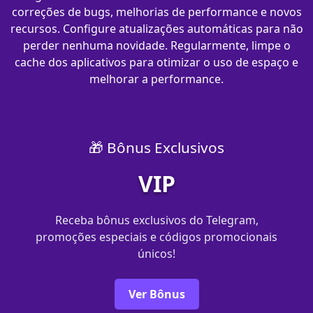
correções de bugs, melhorias de performance e novos
recursos. Configure atualizações automáticas para não
perder nenhuma novidade. Regularmente, limpe o
cache dos aplicativos para otimizar o uso de espaço e
melhorar a performance.
🎁 Bônus Exclusivos
VIP
Receba bônus exclusivos do Telegram,
promoções especiais e códigos promocionais
únicos!
Ver Bônus