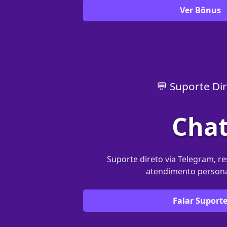
Ver Bônus
💬 Suporte Di
Cha
Suporte direto via Telegram, r
atendimento persona
Falar Suport