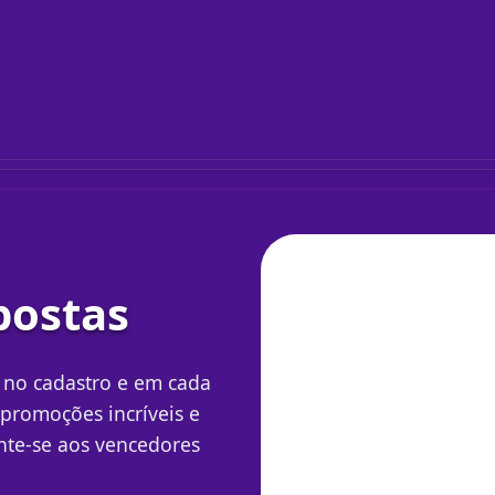
postas
 no cadastro e em cada
 promoções incríveis e
unte-se aos vencedores