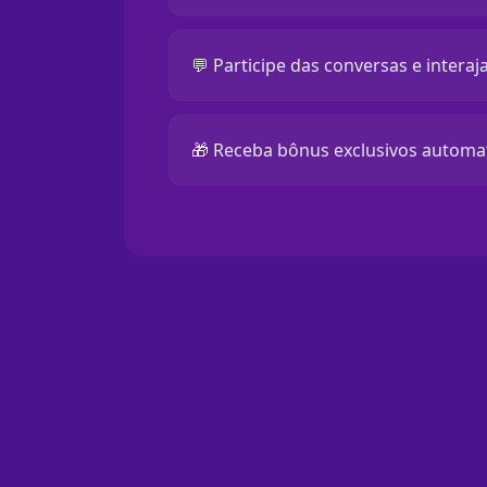
💬 Participe das conversas e interaj
🎁 Receba bônus exclusivos autom