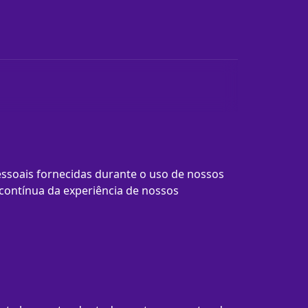
essoais fornecidas durante o uso de nossos
 contínua da experiência de nossos