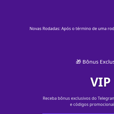
Novas Rodadas: Após o término de uma ro
🎁 Bônus Exclu
VIP
Receba bônus exclusivos do Telegra
e códigos promocionai