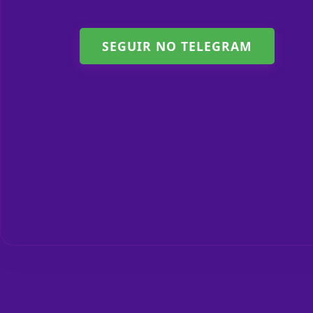
SEGUIR NO TELEGRAM