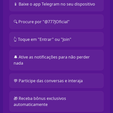
📱 Baixe o app Telegram no seu dispositivo
🔍 Procure por "@777JOficial"
👆 Toque em "Entrar" ou "Join"
🔔 Ative as notificações para não perder
nada
💬 Participe das conversas e interaja
🎁 Receba bônus exclusivos
automaticamente