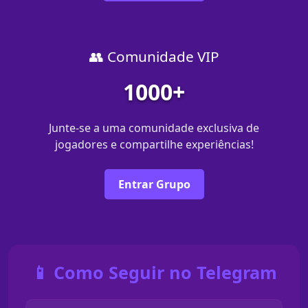
👥 Comunidade VIP
1000+
Junte-se a uma comunidade exclusiva de
jogadores e compartilhe experiências!
Entrar Grupo
📱 Como Seguir no Telegram