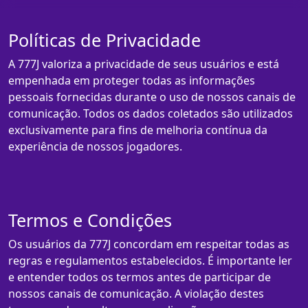
Políticas de Privacidade
A 777J valoriza a privacidade de seus usuários e está
empenhada em proteger todas as informações
pessoais fornecidas durante o uso de nossos canais de
comunicação. Todos os dados coletados são utilizados
exclusivamente para fins de melhoria contínua da
experiência de nossos jogadores.
Termos e Condições
Os usuários da 777J concordam em respeitar todas as
regras e regulamentos estabelecidos. É importante ler
e entender todos os termos antes de participar de
nossos canais de comunicação. A violação destes