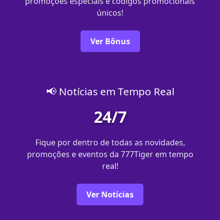
promoções especiais e códigos promocionais
únicos!
Ver Bônus
📢 Notícias em Tempo Real
24/7
Fique por dentro de todas as novidades,
promoções e eventos da 777Tiger em tempo
real!
Ver Notícias