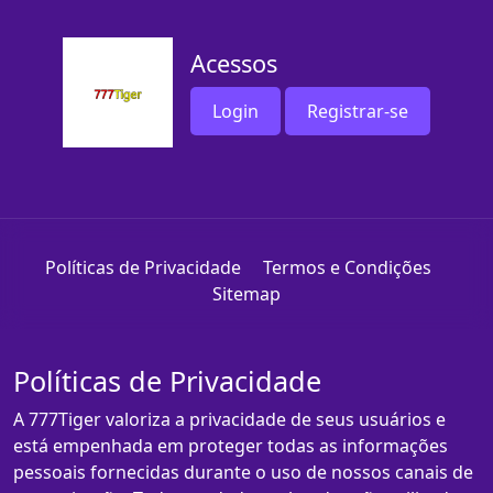
Acessos
Login
Registrar-se
Políticas de Privacidade
Termos e Condições
Sitemap
Políticas de Privacidade
A 777Tiger valoriza a privacidade de seus usuários e
está empenhada em proteger todas as informações
pessoais fornecidas durante o uso de nossos canais de