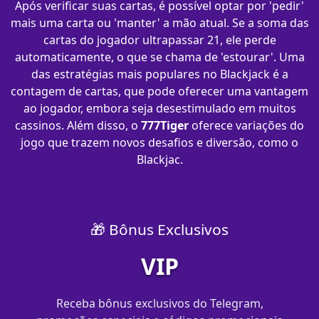
Após verificar suas cartas, é possível optar por 'pedir'
mais uma carta ou 'manter' a mão atual. Se a soma das
cartas do jogador ultrapassar 21, ele perde
automaticamente, o que se chama de 'estourar'. Uma
das estratégias mais populares no Blackjack é a
contagem de cartas, que pode oferecer uma vantagem
ao jogador, embora seja desestimulado em muitos
cassinos. Além disso, o
777Tiger
oferece variações do
jogo que trazem novos desafios e diversão, como o
Blackjac.
🎁 Bônus Exclusivos
VIP
Receba bônus exclusivos do Telegram,